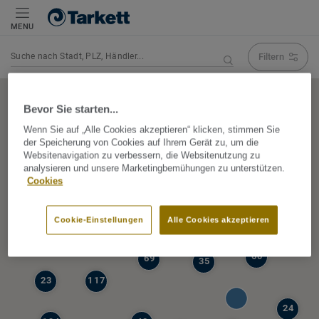
MENU
Filtern
Navigation verändert Suchergebnis
Bevor Sie starten...
Wenn Sie auf „Alle Cookies akzeptieren“ klicken, stimmen Sie
der Speicherung von Cookies auf Ihrem Gerät zu, um die
5
Websitenavigation zu verbessern, die Websitenutzung zu
39
analysieren und unsere Marketingbemühungen zu unterstützen.
47
Cookies
68
77
6
Cookie-Einstellungen
Alle Cookies akzeptieren
19
60
69
35
23
117
24