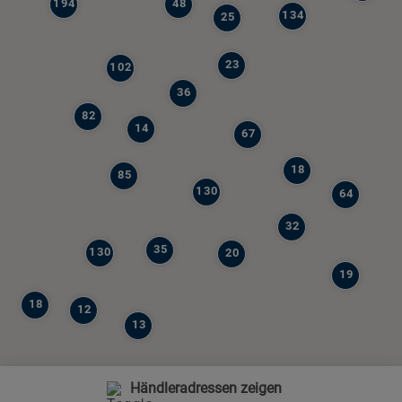
194
48
134
25
23
102
36
82
14
67
18
85
130
64
32
35
130
20
19
18
12
13
Händleradressen zeigen