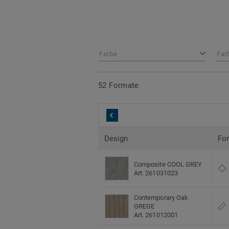
Farbe
Far
52 Formate
Design
Fo
Composite COOL GREY
Art. 261031023
Contemporary Oak
GREGE
Art. 261012001