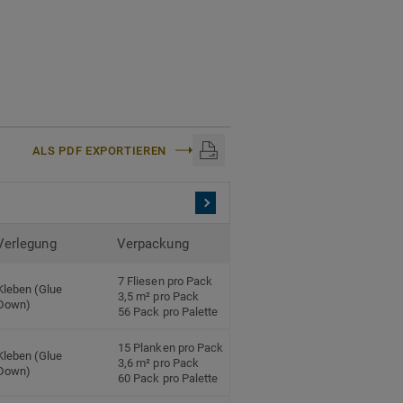
anteil und zu 100%
halatfrei und weist sehr
ch anerkannten
0 mm Nutzschichtstärke
ekt (
Link zur
ALS PDF EXPORTIEREN
nyl.
Verlegung
Verpackung
7 Fliesen pro Pack
Kleben (Glue
3,5 m² pro Pack
Down)
56 Pack pro Palette
15 Planken pro Pack
Kleben (Glue
3,6 m² pro Pack
Down)
60 Pack pro Palette