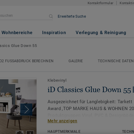
Kontaktformular
Kontakti
Erweiterte Suche
Down 55
Wohnbereiche
Inspiration
Verlegung & Reinigung
assics Glue Down 55
O2 FUSSABDRUCK BERECHNEN
GALERIE
TECHNISCHE DATEN
Klebevinyl
iD Classics Glue Down 55
Ausgezeichnet für Langlebigkeit: Tarkett
Award ‚TOP MARKE HAUS & WOHNEN 2026
Produktgruppen Vinyl, PVC & Designböde
Mehr anzeigen
iD Classics Glue-Down 55 kombiniert zei
HAUPTMERKMALE
TECHN