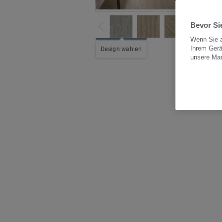
Bevor Sie
Wenn Sie a
Ihrem Gerä
Alle
Design wählen
unsere Ma