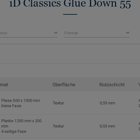
iD Classics Glue Down 55
Hergestellt in Europa mit 36 % Recycling
recycelbar. Zudem ist der Bodenbelag pht
niedrige VOC-Emissionen auf, geprüft na
Standards.
bton
Format
iD Classics Glue Down ist auch mit 0,7
verfügbar, geeignet für den Einsatz im Obj
Kollektion
).
>> Erfahren Sie mehr über Tarkett Klebevi
rmat
Oberfläche
Nutzschicht
Fliese 500 x 1000 mm
Textur
0,55 mm
Keine Fase
Planke 1200 mm x 200
mm
Textur
0,55 mm
4 seitige Fase