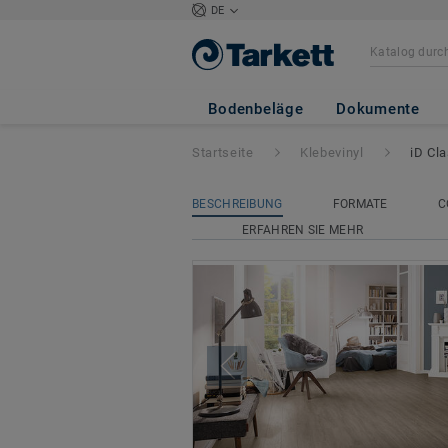
DE
iD Classics Glue 
Bodenbeläge
Dokumente
Startseite
Klebevinyl
iD Cl
BESCHREIBUNG
FORMATE
C
ERFAHREN SIE MEHR