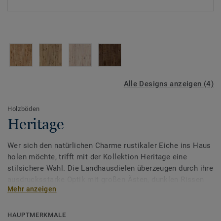
Alle Designs anzeigen (4)
Holzböden
Heritage
Wer sich den natürlichen Charme rustikaler Eiche ins Haus
holen möchte, trifft mit der Kollektion Heritage eine
stilsichere Wahl. Die Landhausdielen überzeugen durch ihre
ausdrucksstarke Optik mit großen Ästen, dunklen Rissen
Mehr anzeigen
und lebendigen Farbvariationen, die jedem Raum eine
warme, authentische Ausstrahlung verleihen.
HAUPTMERKMALE