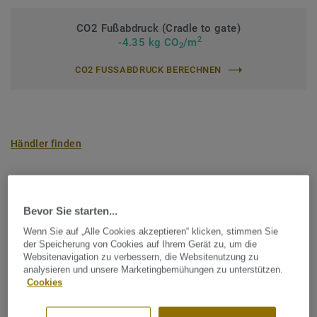
CO2 Fußabdruck (Cradle to gate)
2
-4.35 kg CO
/m
2
CO2 FUSSABDRUCK BERECHNEN
Händler finden
Bevor Sie starten...
Heritage
Wenn Sie auf „Alle Cookies akzeptieren“ klicken, stimmen Sie
der Speicherung von Cookies auf Ihrem Gerät zu, um die
Websitenavigation zu verbessern, die Websitenutzung zu
analysieren und unsere Marketingbemühungen zu unterstützen.
Cookies
FILTER (2)