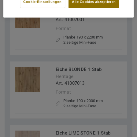
Cookie-Einstellungen
Alle Cookies akzeptieren
Eiche 1 Stab
Heritage
Art. 41007001
Format
Planke 190 x 2200 mm
2 seitige Mini-Fase
Eiche BLONDE 1 Stab
Heritage
Art. 41007013
Format
Planke 190 x 2000 mm
2 seitige Mini-Fase
Eiche LIME STONE 1 Stab