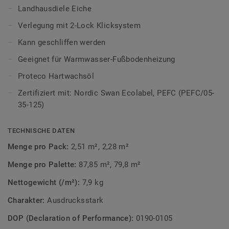
Um die individuellen Merkmale des Holzes hervorzuheben,
Landhausdiele Eiche
werden die Dielen gebürstet und gebeizt. So kommt die
Verlegung mit 2-Lock Klicksystem
natürliche Maserung besonders schön zur Geltung. Die
Oberflächenbehandlung mit hochwertigem Hartwachsöl
Kann geschliffen werden
schützt die Oberfläche und sorgt für eine angenehme
Geeignet für Warmwasser-Fußbodenheizung
Haptik. Heritage verbindet zeitlose Ästhetik mit natürlicher
Eleganz – für Wohnräume mit Persönlichkeit.
Proteco Hartwachsöl
Zertifiziert mit: Nordic Swan Ecolabel, PEFC (PEFC/05-
Erfahren Sie mehr über Tarkett Holzböden.
35-125)
TECHNISCHE DATEN
Menge pro Pack:
2,51 m², 2,28 m²
Menge pro Palette:
87,85 m², 79,8 m²
Nettogewicht (/m²):
7,9 kg
Charakter:
Ausdrucksstark
DOP (Declaration of Performance):
0190-0105