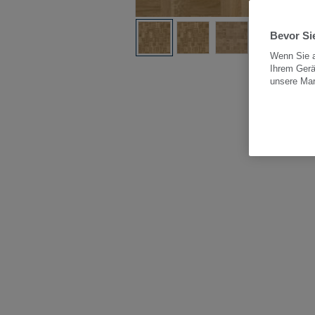
Bevor Sie
Wenn Sie a
Ihrem Gerä
All
unsere Ma