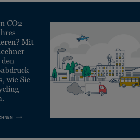
en CO2
Ihres
ieren? Mit
echner
e den
ßabdruck
, wie Sie
ycling
n.
CHNEN