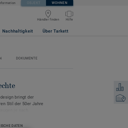
OBJEKT
WOHNEN
nformation
Händler finden
Hilfe
Nachhaltigkeit
Über Tarkett
N
DOKUMENTE
echte
Zum Ver
design bringt der
Händler
n Stil der 50er Jahre
zeugen je nach
atten und Reflexen, das
otz seines Retro-
ISCHE DATEN