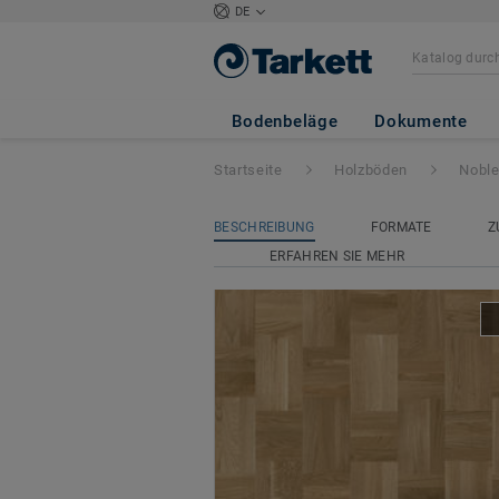
DE
Noble
- Eiche CL
Bodenbeläge
Dokumente
Startseite
Holzböden
Nobl
BESCHREIBUNG
FORMATE
Z
ERFAHREN SIE MEHR