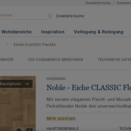
Kontaktformular
Kontakti
Erweiterte Suche
ASSIC Flechte
Wohnbereiche
Inspiration
Verlegung & Reinigung
e
Eiche CLASSIC Flechte
UBEHÖR
CO2 FUSSABDRUCK BERECHNEN
TECHNISCHE DATE
Holzböden
Raumplaner
Noble - Eiche CLASSIC Fl
Mit seinem eleganten Flecht- und Mosaik
Parkettboden Noble den unverwechselbare
zurück. Die Mosaik- und Flechtmuster er
Mehr anzeigen
Lichteinfall ein lebendiges Spiel aus Sch
dem Raum Tiefe und Dynamik verleiht. Tr
HAUPTMERKMALE
TECHN