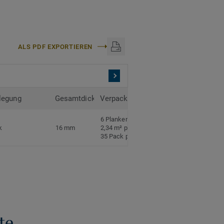
ALS PDF EXPORTIEREN
legung
Gesamtdicke
Verpackung
6 Planken pro Pack
k
16 mm
2,34 m² pro Pack
35 Pack pro Palette
te