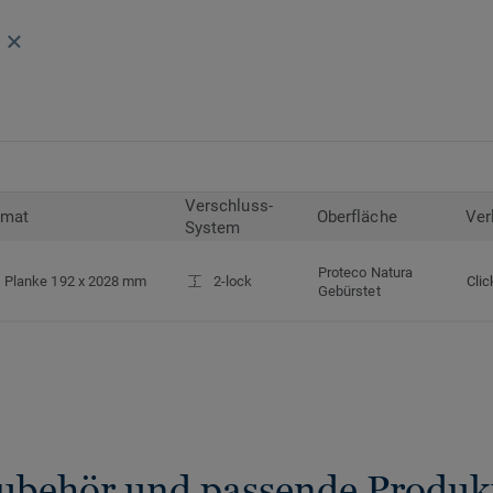
Verschluss-
rmat
Oberfläche
Ver
System
Proteco Natura
Planke 192 x 2028 mm
2-lock
Clic
Gebürstet
ubehör und passende Produk