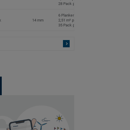
28 Pack pro Palette
6 Planken pro Pack
k
14 mm
2,51 m² pro Pack
35 Pack pro Palette