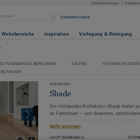
Kontaktformular
Kontakti
Erweiterte Suche
Wohnbereiche
Inspiration
Verlegung & Reinigung
e
O2 FUSSABDRUCK BERECHNEN
GALERIE
TECHNISCHE DATEN
IGE FRAGEN
Holzböden
Shade
Die Holzboden-Kollektion Shade bietet ei
an Farbtönen – von dezenten, natürliche
lebendigen, ausdrucksstarken Varianten.
Mehr anzeigen
ermöglicht es, den gewünschten Stil für 
umzusetzen. Ob zurückhaltend oder auffa
HAUPTMERKMALE
TECHN