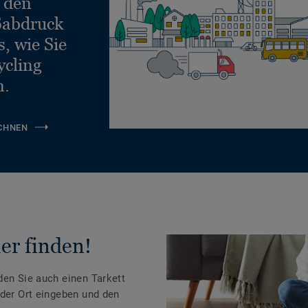
e den
ßabdruck
, wie Sie
ycling
n.
CHNEN
er finden!
den Sie auch einen Tarkett
oder Ort eingeben und den