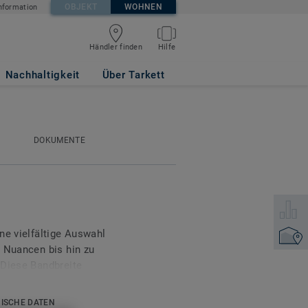
OBJEKT
WOHNEN
nformation
Händler finden
Hilfe
Nachhaltigkeit
Über Tarkett
DOKUMENTE
Wählen 
ne vielfältige Auswahl
Händler
n Nuancen bis hin zu
 Diese Bandbreite
jedes Interieur mühelos
llend: Shade schafft
ISCHE DATEN