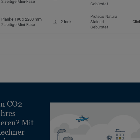
2 seitige Mini-Fase
Gebürstet
Proteco Natura
Planke 190 x 2200 mm
2-lock
Stained
Clic
2 seitige Mini-Fase
Gebürstet
en CO2
Ihres
ieren? Mit
echner