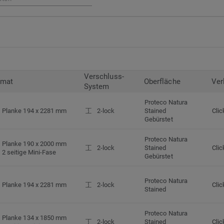
Verschluss-
rmat
Oberfläche
Ver
System
Proteco Natura
Planke 194 x 2281 mm
2-lock
Stained
Clic
Gebürstet
Proteco Natura
Planke 190 x 2000 mm
2-lock
Stained
Clic
2 seitige Mini-Fase
Gebürstet
Proteco Natura
Planke 194 x 2281 mm
2-lock
Clic
Stained
Proteco Natura
Planke 134 x 1850 mm
2-lock
Stained
Clic