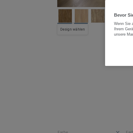
Bevor Sie
Wenn Sie a
Ihrem Gerä
All
Design wählen
unsere Ma
Farbe
Far