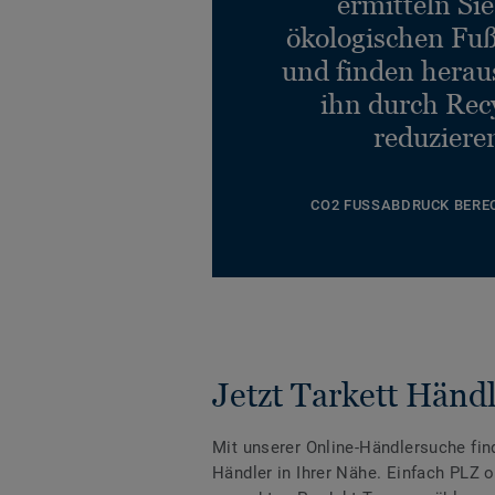
ermitteln Si
ökologischen Fu
und finden heraus
ihn durch Rec
reduziere
CO2 FUSSABDRUCK BERE
Jetzt Tarkett Händl
Mit unserer Online-Händlersuche fin
Händler in Ihrer Nähe. Einfach PLZ 