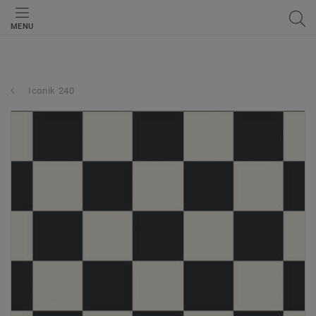
MENU
Iconik 240