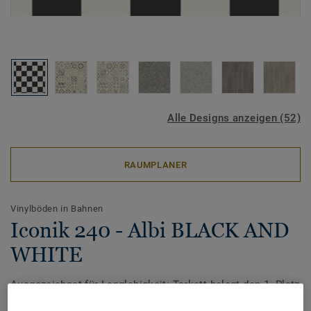
Alle Designs anzeigen (52)
RAUMPLANER
Vinylböden in Bahnen
Iconik 240 - Albi BLACK AND
WHITE
Ausgezeichnet für Langlebigkeit: Tarkett belegt den 1. Platz
beim Award ‚TOP MARKE HAUS & WOHNEN 2026‘ von