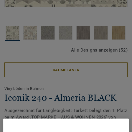
Alle Designs anzeigen (52)
RAUMPLANER
Vinylböden in Bahnen
Iconik 240 - Almeria BLACK
Ausgezeichnet für Langlebigkeit: Tarkett belegt den 1. Platz
beim Award ‚TOP MARKE HAUS & WOHNEN 2026‘ von
TEST BILD in den Produktgruppen Vinyl, PVC &
Designböden.