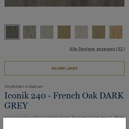
Alle Designs anzeigen (52)
RAUMPLANER
Vinylböden in Bahnen
Iconik 240 - French Oak DARK
GREY
Ausgezeichnet für Langlebigkeit: Tarkett belegt den 1. Platz
beim Award ‚TOP MARKE HAUS & WOHNEN 2026‘ von