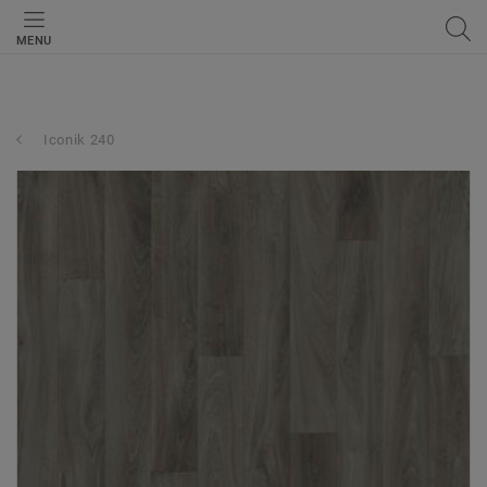
MENU
Iconik 240