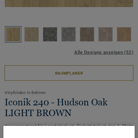
Alle Designs anzeigen (52)
RAUMPLANER
Vinylböden in Bahnen
Iconik 240 - Hudson Oak
LIGHT BROWN
Ausgezeichnet für Langlebigkeit: Tarkett belegt den 1. Platz
beim Award ‚TOP MARKE HAUS & WOHNEN 2026‘ von