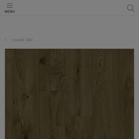
MENU
Iconik 240