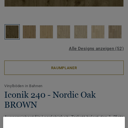
Alle Designs anzeigen (52)
RAUMPLANER
Vinylböden in Bahnen
Iconik 240 - Nordic Oak
BROWN
Ausgezeichnet für Langlebigkeit: Tarkett belegt den 1. Platz
beim Award ‚TOP MARKE HAUS & WOHNEN 2026‘ von