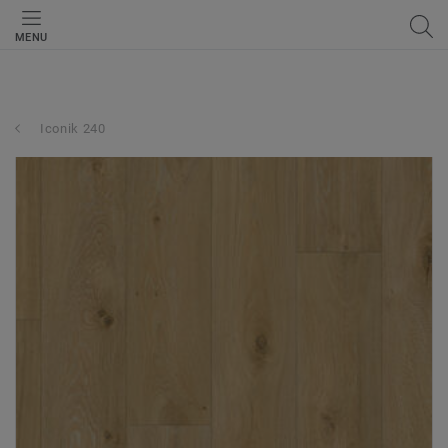
MENU
Iconik 240