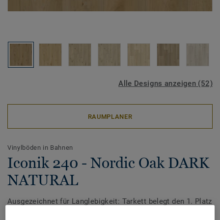
Alle Designs anzeigen (52)
RAUMPLANER
Vinylböden in Bahnen
Iconik 240 - Nordic Oak DARK
NATURAL
Ausgezeichnet für Langlebigkeit: Tarkett belegt den 1. Platz
beim Award ‚TOP MARKE HAUS & WOHNEN 2026‘ von