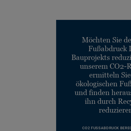
Möchten Sie d
Fußabdruck 
Bauprojekts reduz
unserem CO2-R
ermitteln Si
ökologischen Fu
und finden heraus
ihn durch Rec
reduziere
CO2 FUSSABDRUCK BERE