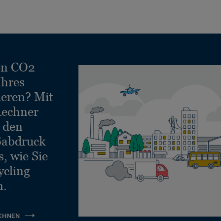
en CO2
Ihres
ieren? Mit
echner
e den
ßabdruck
, wie Sie
ycling
n.
CHNEN