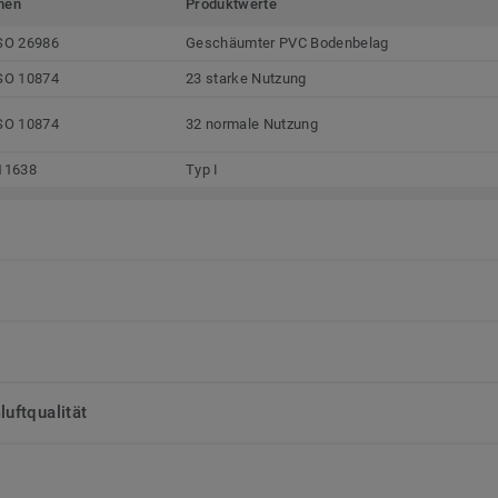
men
Produktwerte
SO 26986
Geschäumter PVC Bodenbelag
SO 10874
23 starke Nutzung
SO 10874
32 normale Nutzung
11638
Typ I
uftqualität