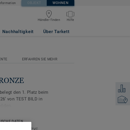
OBJEKT
WOHNEN
nformation
Händler finden
Hilfe
Nachhaltigkeit
Über Tarkett
ENTE
ERFAHREN SIE MEHR
 BRONZE
Zum Ver
belegt den 1. Platz beim
‘ von TEST BILD in
Händler
böden.
ion in einer Reihe von
ISCHE DATEN
öden bietet ein Gefühl
tart:
Geschäumter PVC