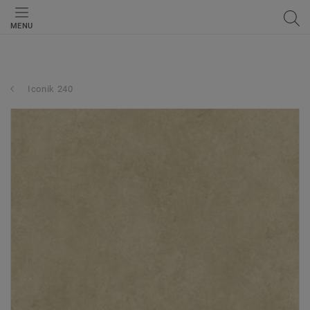
MENU
Iconik 240