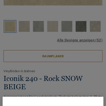
Alle Designs anzeigen (52)
RAUMPLANER
Vinylböden in Bahnen
Iconik 240 - Rock SNOW
BEIGE
Ausgezeichnet für Langlebigkeit: Tarkett belegt den 1. Platz
beim Award ‚TOP MARKE HAUS & WOHNEN 2026‘ von