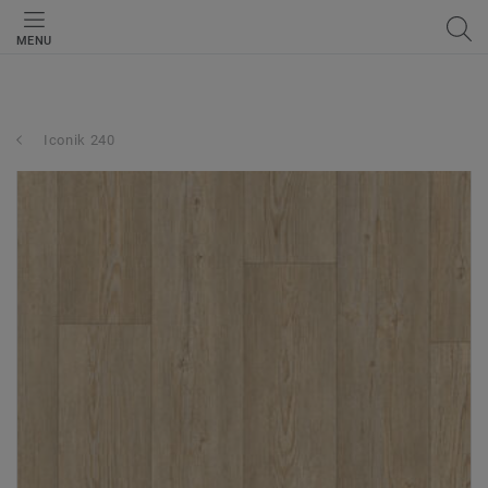
MENU
Iconik 240