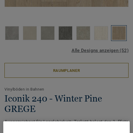
Alle Designs anzeigen (52)
RAUMPLANER
Vinylböden in Bahnen
Iconik 240 - Winter Pine
GREGE
Ausgezeichnet für Langlebigkeit: Tarkett belegt den 1. Platz
beim Award ‚TOP MARKE HAUS & WOHNEN 2026‘ von