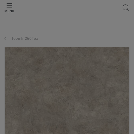
MENU
Iconik 260Tex