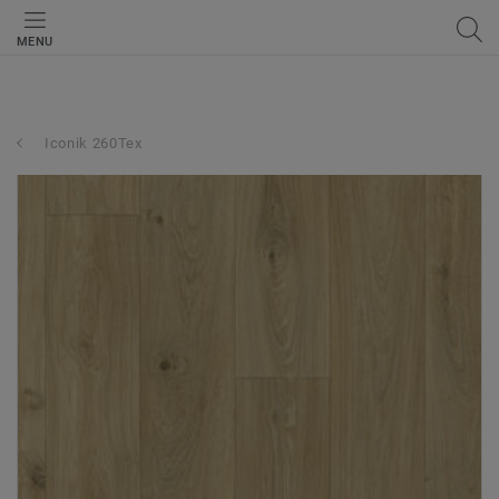
MENU
Iconik 260Tex