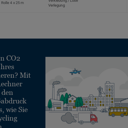
Verklebung / Lose
Rolle 4 x 25 m
Verlegung
en CO2
Ihres
ieren? Mit
echner
e den
ßabdruck
, wie Sie
ycling
n.