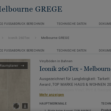
Melbourne GREGE
O2 FUSSABDRUCK BERECHNEN
TECHNISCHE DATEN
DOKUM
Iconik 260Tex
Melbourne GREGE
O2 FUSSABDRUCK BERECHNEN
TECHNISCHE DATEN
DOKUM
Vinylböden in Bahnen
Raumplaner
Iconik 260Tex - Melbou
Ausgezeichnet für Langlebigkeit: Tarkett 
Award ‚TOP MARKE HAUS & WOHNEN 2026
den Produktgruppen Vinyl, PVC & Design
Mehr anzeigen
Wenn Sie nach einem stilvollen und ers
HAUPTMERKMALE
TECHN
suchen, der eine große Auswahl an inspir
Produk