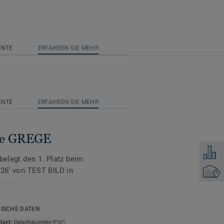
ENTE
ERFAHREN SIE MEHR
ENTE
ERFAHREN SIE MEHR
rne GREGE
Zum Ver
belegt den 1. Platz beim
‘ von TEST BILD in
Händler
böden.
chwinglichen Bodenbelag
ISCHE DATEN
ierenden Stilen und
tart:
Geschäumter PVC