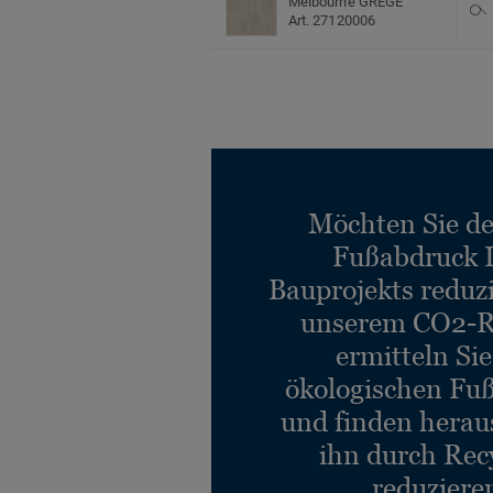
Melbourne GREGE
Art. 27120006
Möchten Sie d
Fußabdruck 
Bauprojekts reduz
unserem CO2-R
ermitteln Si
ökologischen Fu
und finden heraus
ihn durch Rec
reduziere