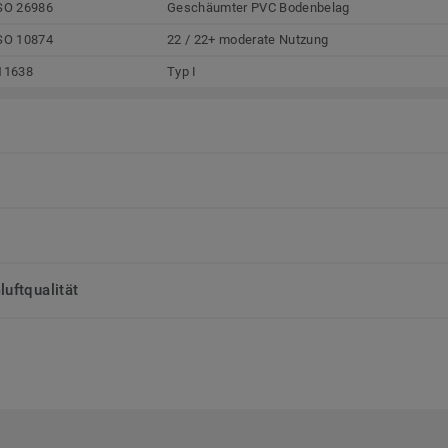
SO 26986
Geschäumter PVC Bodenbelag
SO 10874
22 / 22+ moderate Nutzung
11638
Typ I
uftqualität