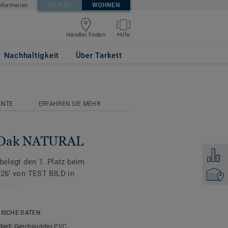
OBJEKT
WOHNEN
nformation
Händler finden
Hilfe
Nachhaltigkeit
Über Tarkett
ENTE
ERFAHREN SIE MEHR
a Oak NATURAL
Zum Ver
belegt den 1. Platz beim
‘ von TEST BILD in
Händler
böden.
ist die ideale Lösung
ISCHE DATEN
lle Textilrückseite sorgt
tart:
Geschäumter PVC