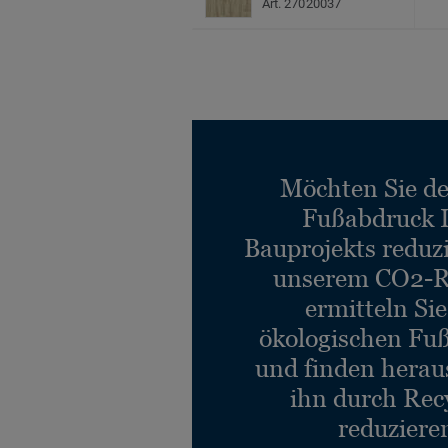
Art. 27020037
Möchten Sie d
Fußabdruck 
Bauprojekts reduz
unserem CO2-R
ermitteln Si
ökologischen Fu
und finden heraus
ihn durch Rec
reduziere