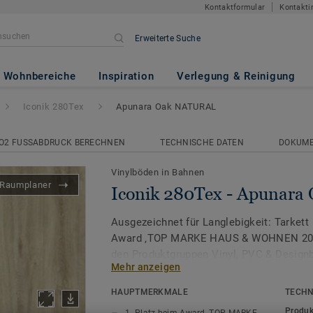
Kontaktformular
Kontakti
Erweiterte Suche
Apunara Oak NATURAL
Wohnbereiche
Inspiration
Verlegung & Reinigung
Iconik 280Tex
Apunara Oak NATURAL
O2 FUSSABDRUCK BERECHNEN
TECHNISCHE DATEN
DOKUM
Vinylböden in Bahnen
Raumplaner
Iconik 280Tex - Apunar
Ausgezeichnet für Langlebigkeit: Tarkett 
Award ‚TOP MARKE HAUS & WOHNEN 2026
den Produktgruppen Vinyl, PVC & Design
Mehr anzeigen
Die ICONIK 280Tex Vinylboden Kollektion 
HAUPTMERKMALE
TECHN
für eine einfache Renovierung. Die spezie
Produk