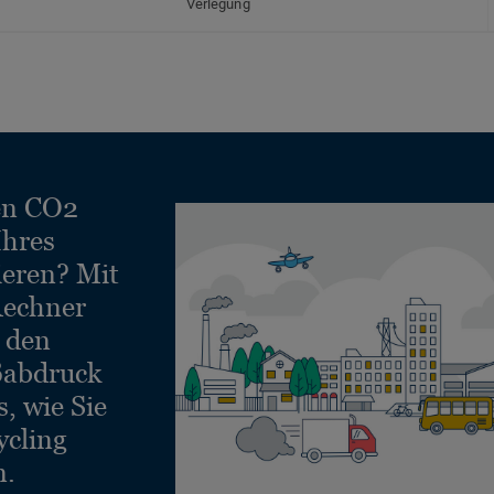
Verlegung
en CO2
Ihres
ieren? Mit
echner
e den
ßabdruck
, wie Sie
ycling
n.