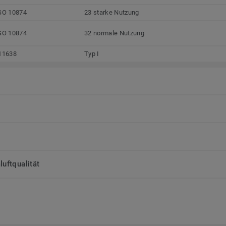
SO 10874
23 starke Nutzung
SO 10874
32 normale Nutzung
11638
Typ I
uftqualität