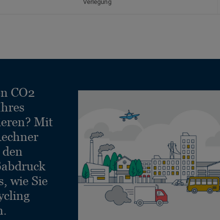
Verlegung
en CO2
Ihres
ieren? Mit
echner
e den
ßabdruck
, wie Sie
ycling
n.