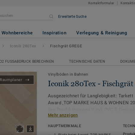
Kontaktformular
Kontakti
Erweiterte Suche
Fischgrät GREGE
Wohnbereiche
Inspiration
Verlegung & Reinigung
Iconik 280Tex
Fischgrät GREGE
O2 FUSSABDRUCK BERECHNEN
TECHNISCHE DATEN
DOKUM
Vinylböden in Bahnen
Raumplaner
Iconik 280Tex - Fischgr
Ausgezeichnet für Langlebigkeit: Tarkett 
Award ‚TOP MARKE HAUS & WOHNEN 2026
den Produktgruppen Vinyl, PVC & Design
Mehr anzeigen
Die ICONIK 280Tex Vinylboden Kollektion 
HAUPTMERKMALE
TECHN
für eine einfache Renovierung. Die spezie
Produk