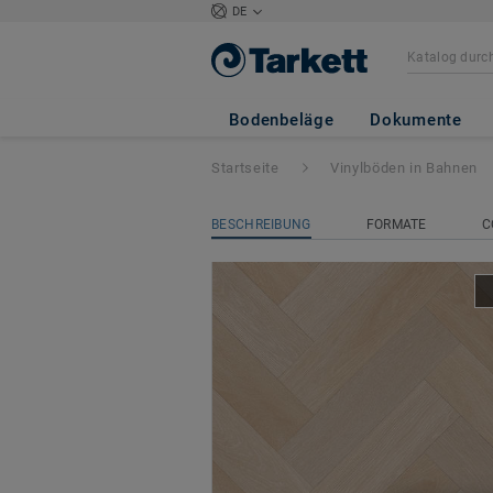
DE
Iconik 280Tex
- 
Bodenbeläge
Dokumente
Startseite
Vinylböden in Bahnen
BESCHREIBUNG
FORMATE
C