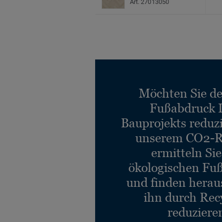
Art. 27013050
Möchten Sie d
Fußabdruck 
Bauprojekts reduz
unserem CO2-R
ermitteln Si
ökologischen Fu
und finden heraus
ihn durch Rec
reduziere