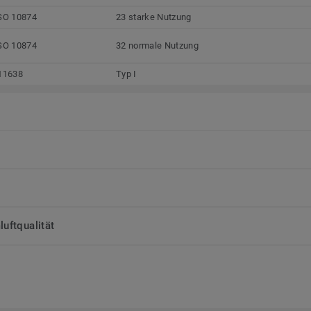
SO 10874
23 starke Nutzung
SO 10874
32 normale Nutzung
11638
Typ I
uftqualität