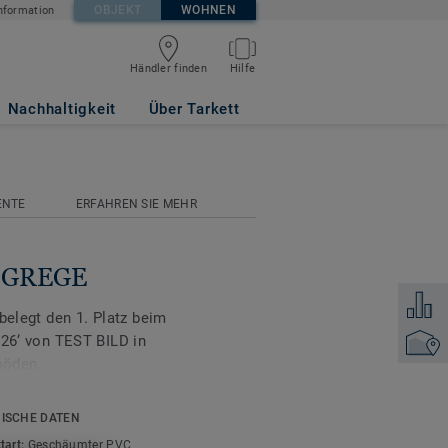
OBJEKT
WOHNEN
nformation
Händler finden
Hilfe
Nachhaltigkeit
Über Tarkett
ENTE
ERFAHREN SIE MEHR
ät GREGE
Zum Ver
belegt den 1. Platz beim
‘ von TEST BILD in
Händler
böden.
ist die ideale Lösung
ISCHE DATEN
lle Textilrückseite sorgt
tart:
Geschäumter PVC