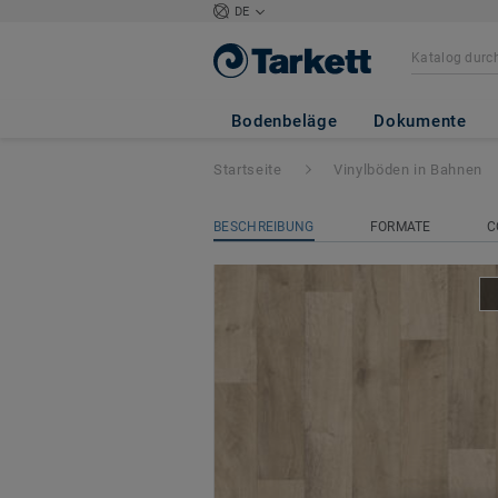
DE
Iconik 280Tex
- 
Bodenbeläge
Dokumente
Startseite
Vinylböden in Bahnen
BESCHREIBUNG
FORMATE
C