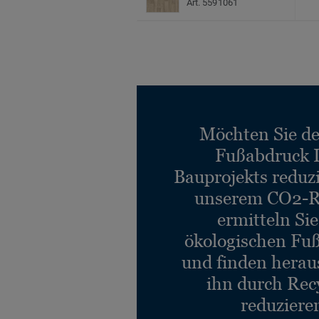
Art. 5591061
Möchten Sie d
Fußabdruck 
Bauprojekts reduz
unserem CO2-R
ermitteln Si
ökologischen Fu
und finden heraus
ihn durch Rec
reduziere