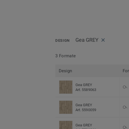
Gea GREY
DESIGN
3 Formate
Design
Fo
Gea GREY
Art. 5589063
Gea GREY
Art. 5590059
Gea GREY