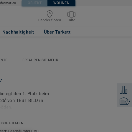
OBJEKT
WOHNEN
nformation
Händler finden
Hilfe
Nachhaltigkeit
Über Tarkett
ENTE
ERFAHREN SIE MEHR
Y
Zum Ver
belegt den 1. Platz beim
‘ von TEST BILD in
Händler
böden.
ist die ideale Lösung
ISCHE DATEN
lle Textilrückseite sorgt
tart:
Geschäumter PVC