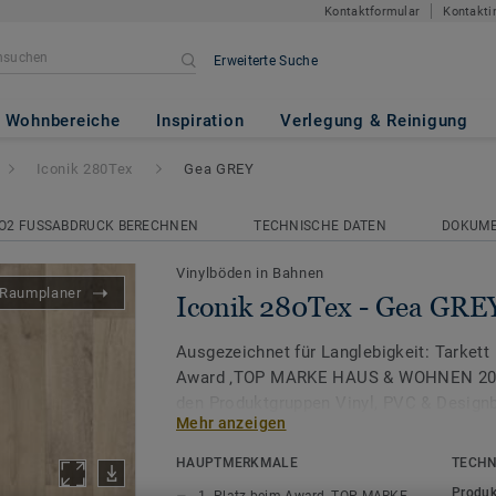
Kontaktformular
Kontakti
Erweiterte Suche
Gea GREY
Wohnbereiche
Inspiration
Verlegung & Reinigung
Iconik 280Tex
Gea GREY
O2 FUSSABDRUCK BERECHNEN
TECHNISCHE DATEN
DOKUM
Vinylböden in Bahnen
Raumplaner
Iconik 280Tex - Gea GRE
Ausgezeichnet für Langlebigkeit: Tarkett 
Award ‚TOP MARKE HAUS & WOHNEN 2026
den Produktgruppen Vinyl, PVC & Design
Mehr anzeigen
Die ICONIK 280Tex Vinylboden Kollektion 
HAUPTMERKMALE
TECHN
für eine einfache Renovierung. Die spezie
Produk