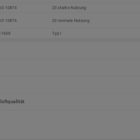
SO 10874
23 starke Nutzung
SO 10874
32 normale Nutzung
11638
Typ I
uftqualität