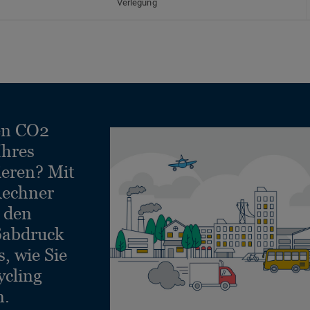
Verlegung
en CO2
Ihres
ieren? Mit
echner
e den
ßabdruck
, wie Sie
ycling
n.