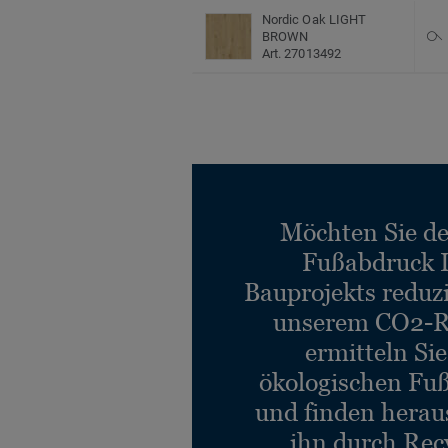
Nordic Oak LIGHT
BROWN
Art. 27013492
Möchten Sie d
Fußabdruck 
Bauprojekts reduz
unserem CO2-R
ermitteln Si
ökologischen Fu
und finden heraus
ihn durch Rec