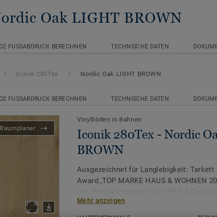
Nordic Oak LIGHT BROWN
O2 FUSSABDRUCK BERECHNEN
TECHNISCHE DATEN
DOKUM
Iconik 280Tex
Nordic Oak LIGHT BROWN
O2 FUSSABDRUCK BERECHNEN
TECHNISCHE DATEN
DOKUM
Vinylböden in Bahnen
Raumplaner
Iconik 280Tex - Nordic 
BROWN
Ausgezeichnet für Langlebigkeit: Tarkett 
Award ‚TOP MARKE HAUS & WOHNEN 2026
den Produktgruppen Vinyl, PVC & Design
Mehr anzeigen
Die ICONIK 280Tex Vinylboden Kollektion 