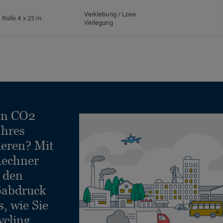
Verklebung / Lose
Rolle 4 x 25 m
Verlegung
en CO2
Ihres
ieren? Mit
echner
e den
ßabdruck
, wie Sie
ycling