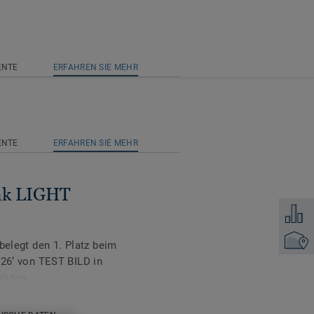
ENTE
ERFAHREN SIE MEHR
ENTE
ERFAHREN SIE MEHR
Oak LIGHT
Zum Ver
Händler
belegt den 1. Platz beim
‘ von TEST BILD in
böden.
ist die ideale Lösung