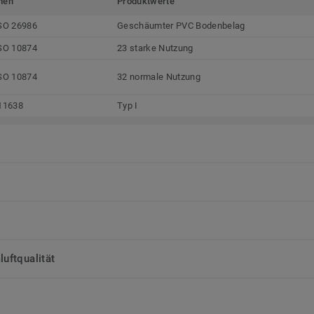
men
Produktwerte
SO 26986
Geschäumter PVC Bodenbelag
SO 10874
23 starke Nutzung
SO 10874
32 normale Nutzung
11638
Typ I
uftqualität