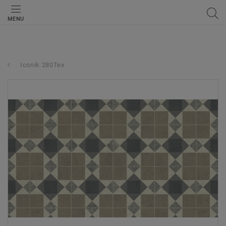
MENU
Iconik 280Tex