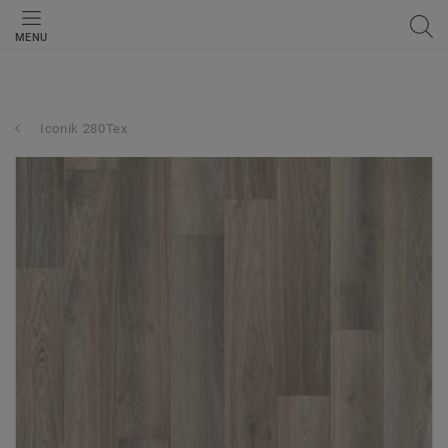
MENU
Iconik 280Tex