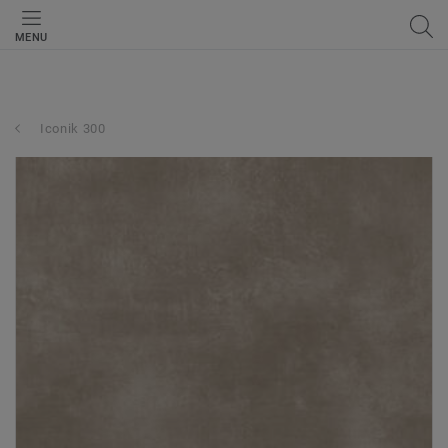
MENU
Iconik 300