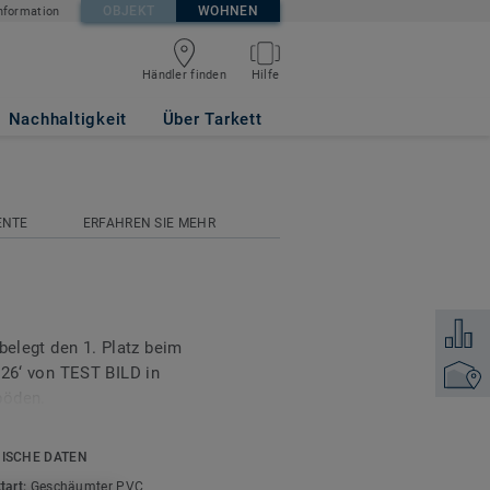
OBJEKT
WOHNEN
nformation
Händler finden
Hilfe
Nachhaltigkeit
Über Tarkett
ENTE
ERFAHREN SIE MEHR
Zum Ver
belegt den 1. Platz beim
‘ von TEST BILD in
Händler
böden.
d in einer großen
ISCHE DATEN
 angeboten und bietet
tart:
Geschäumter PVC