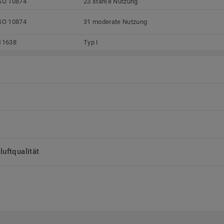
SO 10874
23 starke Nutzung
SO 10874
31 moderate Nutzung
11638
Typ I
uftqualität