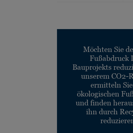
Möchten Sie d
Fußabdruck 
Bauprojekts reduz
unserem CO2-R
ermitteln Si
ökologischen Fu
und finden heraus
ihn durch Rec
reduziere