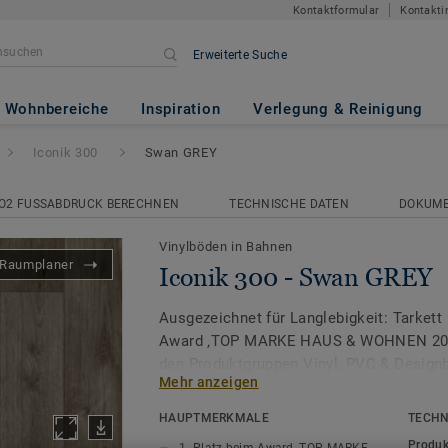
Kontaktformular
Kontakti
Erweiterte Suche
n GREY
Wohnbereiche
Inspiration
Verlegung & Reinigung
Iconik 300
Swan GREY
O2 FUSSABDRUCK BERECHNEN
TECHNISCHE DATEN
DOKUM
Vinylböden in Bahnen
Raumplaner
Iconik 300 - Swan GREY
Ausgezeichnet für Langlebigkeit: Tarkett 
Award ‚TOP MARKE HAUS & WOHNEN 2026
den Produktgruppen Vinyl, PVC & Design
Mehr anzeigen
Die ICONIK 300 Vinylrollen-Kollektion wir
HAUPTMERKMALE
TECHN
Auswahl an zeitlosen Designs und Farben
Produk