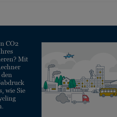
en CO2
Ihres
ieren? Mit
echner
e den
ßabdruck
, wie Sie
ycling
n.