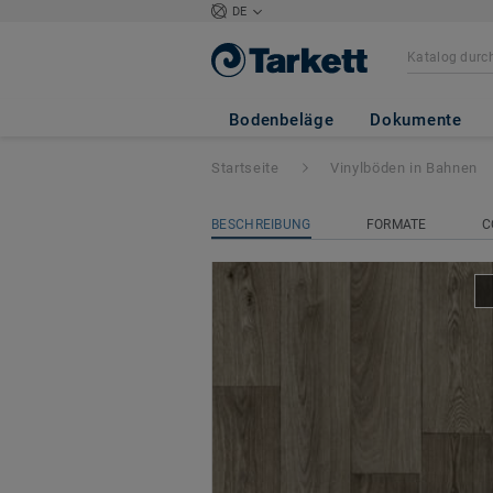
DE
Iconik 300
- Swa
Bodenbeläge
Dokumente
Startseite
Vinylböden in Bahnen
BESCHREIBUNG
FORMATE
C