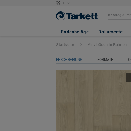
DE
Iconik 300
- Swa
Bodenbeläge
Dokumente
Startseite
Vinylböden in Bahnen
BESCHREIBUNG
FORMATE
C