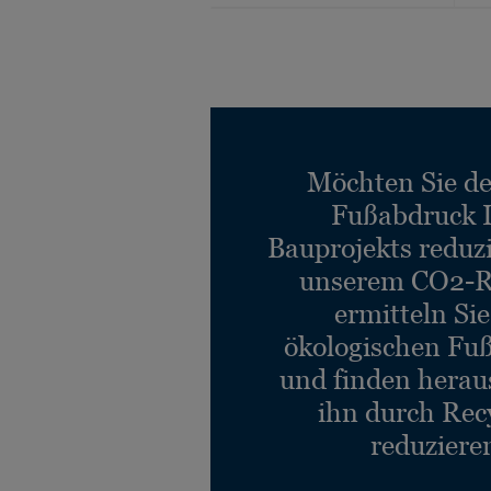
Möchten Sie d
Fußabdruck 
Bauprojekts reduz
unserem CO2-R
ermitteln Si
ökologischen Fu
und finden heraus
ihn durch Rec
reduziere