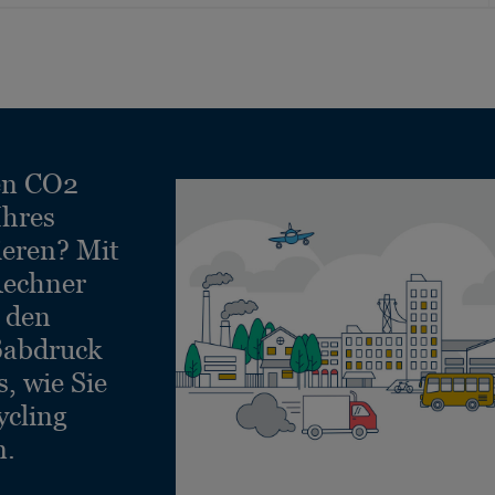
en CO2
Ihres
ieren? Mit
echner
e den
ßabdruck
, wie Sie
ycling
n.