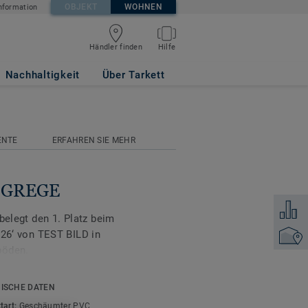
OBJEKT
WOHNEN
nformation
Händler finden
Hilfe
Nachhaltigkeit
Über Tarkett
ENTE
ERFAHREN SIE MEHR
T GREGE
Zum Ver
belegt den 1. Platz beim
‘ von TEST BILD in
Händler
böden.
d in einer großen
ISCHE DATEN
 angeboten und bietet
tart:
Geschäumter PVC