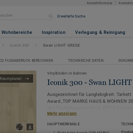
Kontaktformular
Kontakti
Erweiterte Suche
n LIGHT GREGE
Wohnbereiche
Inspiration
Verlegung & Reinigung
Iconik 300
Swan LIGHT GREGE
O2 FUSSABDRUCK BERECHNEN
TECHNISCHE DATEN
DOKUM
Vinylböden in Bahnen
Raumplaner
Iconik 300 - Swan LIGH
Ausgezeichnet für Langlebigkeit: Tarkett 
Award ‚TOP MARKE HAUS & WOHNEN 2026
den Produktgruppen Vinyl, PVC & Design
Mehr anzeigen
Die ICONIK 300 Vinylrollen-Kollektion wir
HAUPTMERKMALE
TECHN
Auswahl an zeitlosen Designs und Farben
Produk