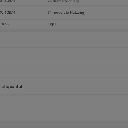
SO 10874
23 starke Nutzung
SO 10874
31 moderate Nutzung
11638
Typ I
uftqualität