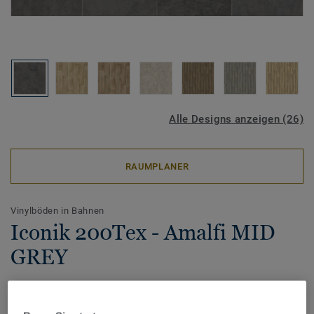
Alle Designs anzeigen (26)
RAUMPLANER
Vinylböden in Bahnen
Iconik 200Tex - Amalfi MID
GREY
Ausgezeichnet für Langlebigkeit: Tarkett belegt den 1. Platz
beim Award ‚TOP MARKE HAUS & WOHNEN 2026‘ von