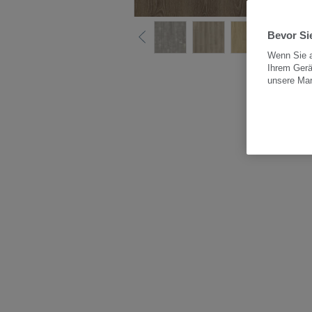
Bevor Sie
Wenn Sie a
Ihrem Gerä
Alle
unsere Ma