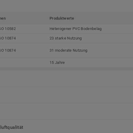
men
Produktwerte
SO 10582
Heterogener PVC Bodenbelag
SO 10874
23 starke Nutzung
SO 10874
31 moderate Nutzung
15 Jahre
uftqualität