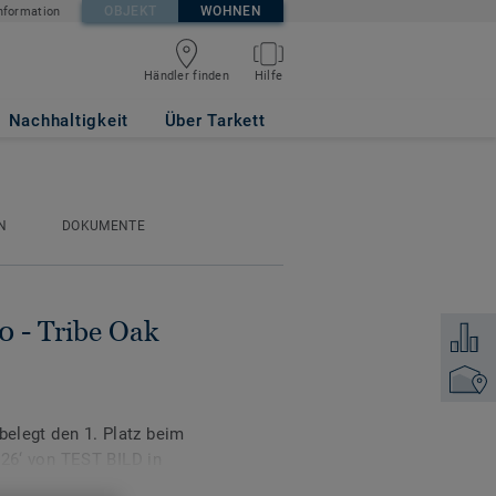
OBJEKT
WOHNEN
nformation
Händler finden
Hilfe
Nachhaltigkeit
Über Tarkett
N
DOKUMENTE
0 - Tribe Oak
Zum Ver
Händler
belegt den 1. Platz beim
‘ von TEST BILD in
böden.