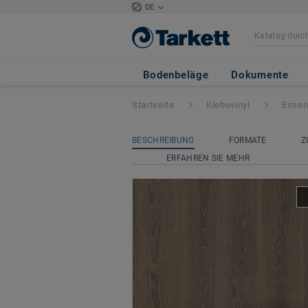
DE
Essence 30-55
- 
Bodenbeläge
Dokumente
Startseite
Klebevinyl
Essen
BESCHREIBUNG
FORMATE
Z
ERFAHREN SIE MEHR