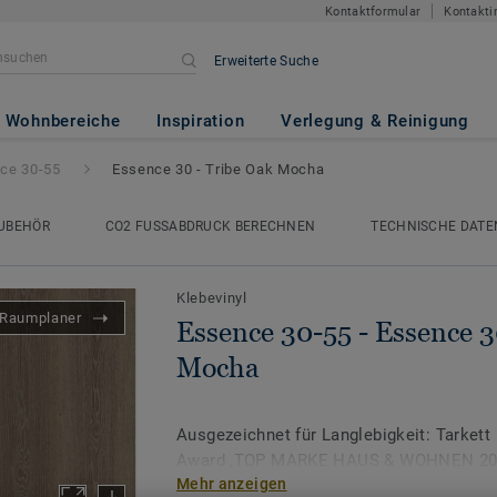
Kontaktformular
Kontakti
Erweiterte Suche
Essence 30 - Tribe Oak Mocha
Wohnbereiche
Inspiration
Verlegung & Reinigung
ce 30-55
Essence 30 - Tribe Oak Mocha
UBEHÖR
CO2 FUSSABDRUCK BERECHNEN
TECHNISCHE DATE
Klebevinyl
Raumplaner
Essence 30-55 - Essence 3
Mocha
Ausgezeichnet für Langlebigkeit: Tarkett 
Award ‚TOP MARKE HAUS & WOHNEN 2026
Mehr anzeigen
den Produktgruppen Vinyl, PVC & Design