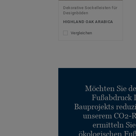
Dekorative Sockelleisten für
Designböden
HIGHLAND OAK ARABICA
Vergleichen
Möchten Sie d
Fußabdruck 
Bauprojekts reduz
unserem CO2-R
ermitteln Si
ökologischen Fu