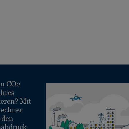
en CO2
Ihres
ieren? Mit
echner
e den
ßabdruck