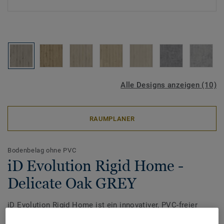
Alle Designs anzeigen (10)
RAUMPLANER
Bodenbelag ohne PVC
iD Evolution Rigid Home -
Delicate Oak GREY
iD Evolution Rigid Home ist ein innovativer, PVC-freier
Rigid Klick Boden, der Design, Langlebigkeit und