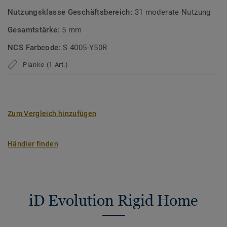
angenehme Raumakustik.
Nutzungsklasse Geschäftsbereich:
31 moderate Nutzung
Gesamtstärke:
5 mm
Eine umweltfreundliche, leistungsstarke und ästhetische
Lösung für moderne Räume.
NCS Farbcode:
S 4005-Y50R
Planke (1 Art.)
Zum Vergleich hinzufügen
Händler finden
iD Evolution Rigid Home