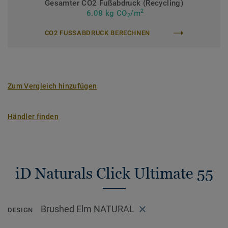
Gesamter CO2 Fußabdruck (Recycling)
2
>> Erfahren Sie mehr über Tarkett Klick Vinyl.
6.08 kg CO
/m
2
CO2 FUSSABDRUCK BERECHNEN
Zum Vergleich hinzufügen
Händler finden
iD Naturals Click Ultimate 55
Brushed Elm NATURAL
DESIGN