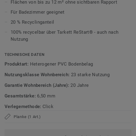
Flächen von bis zu 12 m² ohne sichtbaren Rapport
schnell und unkompliziert per Klicksystem verlegen. Kleine
Unebenheiten im Untergrund werden ausgeglichen, wodurch
Für Badezimmer geeignet
sich der Boden besonders für Renovierungen eignet.
20 % Recyclinganteil
Ultramatte Oberfläche für den Alltag
100% recycelbar über Tarkett ReStart® - auch nach
Nutzung
Die Tektanium-Oberfläche sorgt für eine authentische,
ultramatte Optik und schützt zuverlässig vor Kratzern,
TECHNISCHE DATEN
Flecken und Abrieb – ideal für stark genutzte Wohnräume.
Produktart:
Heterogener PVC Bodenbelag
Zirkulär gedacht
Nutzungsklasse Wohnbereich:
23 starke Nutzung
Hergestellt in Europa mit 20 % Recyclinganteil und zu 100%
Garantie Wohnbereich (Jahre):
20 Jahre
recycelbar. Zudem ist der Bodenbelag phthalatfrei und
Gesamtstärke:
6,50 mm
weist sehr niedrige VOC-Emissionen auf, geprüft nach
anerkannten Standards.
Verlegemethode:
Click
iD Naturals Click Ultimate ist auch mit 0,70 mm
Planke (1 Art.)
Nutzschichtstärke verfügbar, geeignet für den Einsatz im
Objekt (
Link zur Kollektion
).