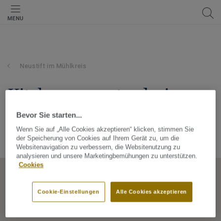
MENU
Neustift im Mühlkreis
kitzberger gastrodesign
gmbh
Bevor Sie starten...
Wenn Sie auf „Alle Cookies akzeptieren“ klicken, stimmen Sie
Passauer Straße 5a, 4143, Neustift im Mühlkreis,
der Speicherung von Cookies auf Ihrem Gerät zu, um die
Oberösterreich, Austria
Websitenavigation zu verbessern, die Websitenutzung zu
analysieren und unsere Marketingbemühungen zu unterstützen.
Cookies
Cookie-Einstellungen
Alle Cookies akzeptieren