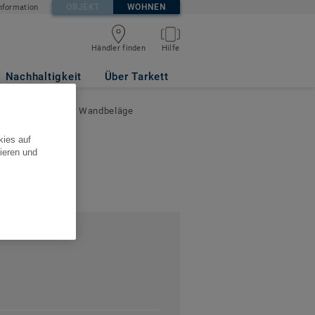
OBJEKT
WOHNEN
nformation
Händler finden
Hilfe
Nachhaltigkeit
Über Tarkett
 AG Bodenbeläge - Wandbeläge
kies auf
ieren und