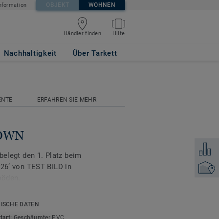
OBJEKT
WOHNEN
nformation
Händler finden
Hilfe
Nachhaltigkeit
Über Tarkett
ENTE
ERFAHREN SIE MEHR
ROWN
Zum Ver
belegt den 1. Platz beim
‘ von TEST BILD in
Händler
böden.
hen Holz-, Keramik- und
ISCHE DATEN
llektion ICONIK 150 ein
tart:
Geschäumter PVC