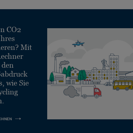
en CO2
Ihres
ieren? Mit
echner
e den
ßabdruck
, wie Sie
ycling
n.
CHNEN