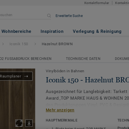
Kontaktformular
Kontakti
Erweiterte Suche
elnut BROWN
Wohnbereiche
Inspiration
Verlegung & Reinigung
Iconik 150
Hazelnut BROWN
O2 FUSSABDRUCK BERECHNEN
TECHNISCHE DATEN
DOKUM
Vinylböden in Bahnen
Raumplaner
Iconik 150 - Hazelnut B
Ausgezeichnet für Langlebigkeit: Tarkett 
Award ‚TOP MARKE HAUS & WOHNEN 2026
den Produktgruppen Vinyl, PVC & Design
Mehr anzeigen
Erhältlich in einer Vielzahl von klassisc
HAUPTMERKMALE
TECHN
Allover-Designs bietet die Vinylboden Ko
Produk