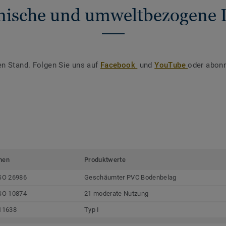
nische und umweltbezogene 
en Stand. Folgen Sie uns auf
Facebook
und
YouTube
oder abonn
men
Produktwerte
SO 26986
Geschäumter PVC Bodenbelag
SO 10874
21 moderate Nutzung
11638
Typ I