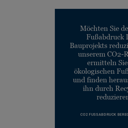
Möchten Sie d
Fußabdruck 
Bauprojekts reduz
unserem CO2-R
ermitteln Si
ökologischen Fu
und finden heraus
ihn durch Rec
reduziere
CO2 FUSSABDRUCK BERE