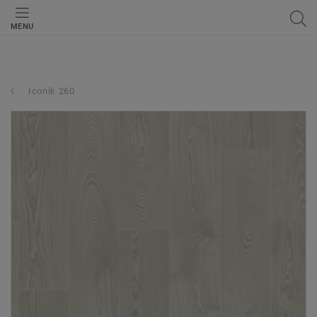
MENU
Iconik 260