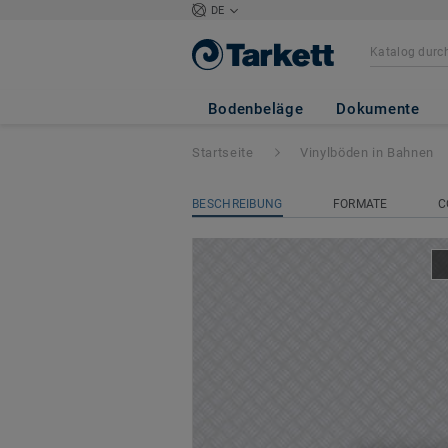
DE
Iconik 260
- Meta
Bodenbeläge
Dokumente
Startseite
Vinylböden in Bahnen
BESCHREIBUNG
FORMATE
C