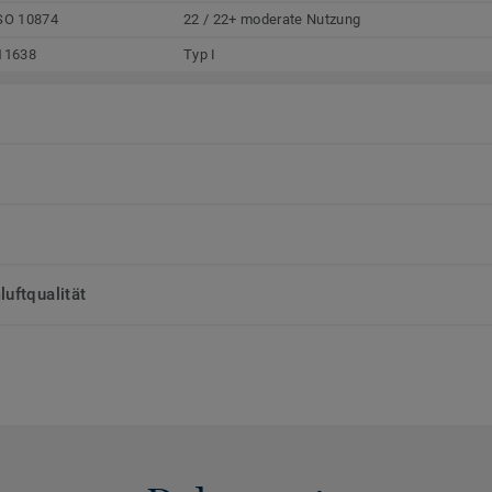
SO 10874
22 / 22+ moderate Nutzung
11638
Typ I
uftqualität