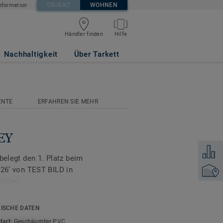
OBJEKT
WOHNEN
nformation
Händler finden
Hilfe
Nachhaltigkeit
Über Tarkett
ENTE
ERFAHREN SIE MEHR
REY
Zum Ver
belegt den 1. Platz beim
‘ von TEST BILD in
Händler
böden.
l an Holz-, Keramik- und
ISCHE DATEN
 Kollektion ICONIK 260
tart:
Geschäumter PVC