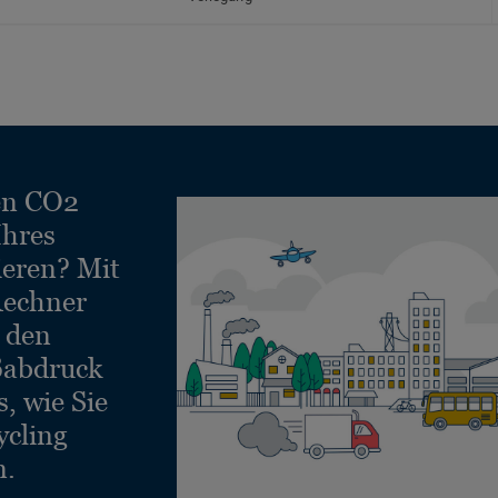
en CO2
Ihres
ieren? Mit
echner
e den
ßabdruck
, wie Sie
ycling
n.