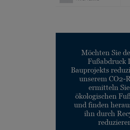
Möchten Sie d
Fußabdruck 
Bauprojekts reduz
unserem CO2-R
ermitteln Si
ökologischen Fu
und finden heraus
ihn durch Rec
reduziere