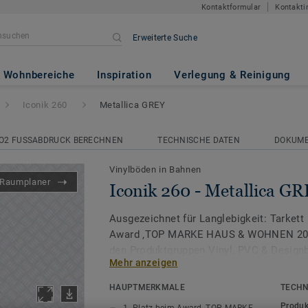
Kontaktformular
Kontakti
Erweiterte Suche
llica GREY
Wohnbereiche
Inspiration
Verlegung & Reinigung
Iconik 260
Metallica GREY
O2 FUSSABDRUCK BERECHNEN
TECHNISCHE DATEN
DOKUM
Vinylböden in Bahnen
Raumplaner
Iconik 260 - Metallica G
Ausgezeichnet für Langlebigkeit: Tarkett 
Award ‚TOP MARKE HAUS & WOHNEN 2026
den Produktgruppen Vinyl, PVC & Design
Mehr anzeigen
Mit einer unglaublich vielfältigen Auswah
HAUPTMERKMALE
TECHN
Grafikdekoren beinhaltet die Vinylboden
Produk