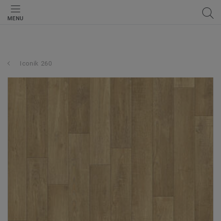
MENU
Iconik 260