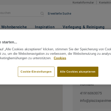
Kontaktformular
Kontakti
Erweiterte Suche
Wohnbereiche
Inspiration
Verlegung & Reinigung
itzerland
Tessin
Caslano
Piazza Pavimenti Sagl
 starten...
uf „Alle Cookies akzeptieren“ klicken, stimmen Sie der Speicherung von Coo
i sagl
t zu, um die Websitenavigation zu verbessern, die Websitenutzung zu analys
rketingbemühungen zu unterstützen.
Cookies
aslano, Tessin, Switzerland
Cookie-Einstellungen
Alle Cookies akzeptieren
Kontakt
41916063075
info@piazzapavimen