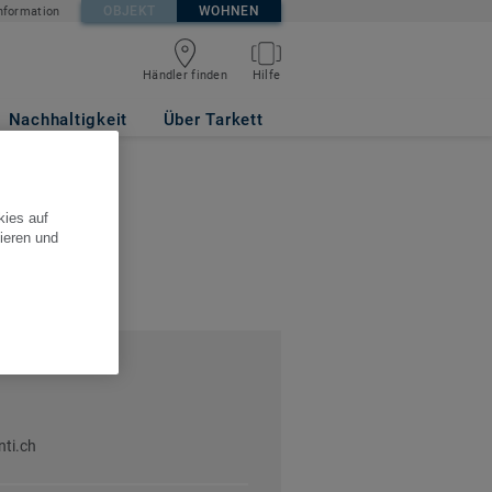
OBJEKT
WOHNEN
nformation
Händler finden
Hilfe
Nachhaltigkeit
Über Tarkett
kies auf
ieren und
ti.ch