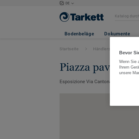
DE
Bodenbeläge
Dokumente
Startseite
Händlersuche
Sw
Bevor Sie
Wenn Sie a
piazza paviment
Ihrem Gerä
unsere Ma
Esposizione Via Cantonale 23, 6987, C